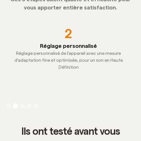
vous apporter entière satisfaction.
2
Réglage personnalisé
Réglage personnalisé de l’appareil avec une mesure
Une
 à
d’adaptation fine et optimisée, pour un son en Haute
no
Définition
Slide 2 of 5.
Ils ont testé avant vous