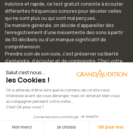
Indolore et rapide, ce test gratuit consiste à écouter
différentes fréquences sonores pour déceler celles
qui ne sont plus ou qui sont mal perçues.
De manière générale, on décide d’appareiller dès
l’enregistrement d'une mésentente des sons à partir
de 30 décibels ou d’un manque significatif de
compréhension.
Prendre soin de son ouïe, c’est préserver sa liberté
d’entendre, d’écouter et de comprendre. Chez votre
audioprothésiste GrandAudition, rencontrez notre
Salut c'est nous...
équipe de spécialistes diplômés, testez nos aides
les Cookies !
auditives innovantes et redécouvrez un son naturel et
limpide en toute discrétion.
On a attendu d'être sûrs que le contenu de ce site vous
intéresse avant de vous déranger, mais on aimerait bien vous
accompagner pendant votre visite...
C'est OK pour vous ?
2022 © GrandAudition | Tous droits réservés
Consentements certifiés par
Politique des données
Mentions légales
Non merci
Je choisis
OK pour moi