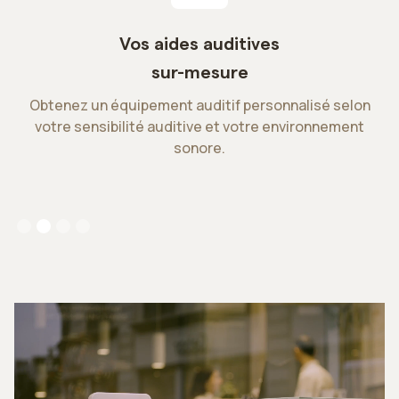
Vos aides auditives
P
sur-mesure
ie
Obtenez un équipement auditif personnalisé selon
votre sensibilité auditive et votre environnement
sonore.
Slide 2 of 4.