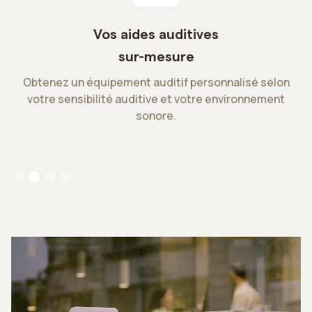
Vos aides auditives
P
sur-mesure
ie
Obtenez un équipement auditif personnalisé selon
votre sensibilité auditive et votre environnement
sonore.
Slide 2 of 4.