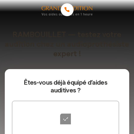
RAMBOUILLET — testez votre
audition chez un audioprothésiste
expert !
Êtes-vous déjà équipé d’aides
auditives ?
Oui