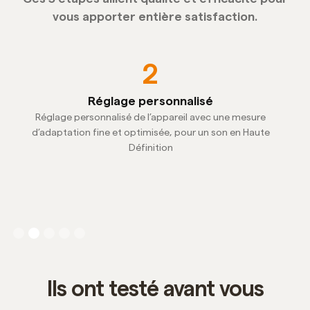
vous apporter entière satisfaction.
2
Réglage personnalisé
Réglage personnalisé de l’appareil avec une mesure
Une
 à
d’adaptation fine et optimisée, pour un son en Haute
no
Définition
Slide 2 of 5.
Ils ont testé avant vous