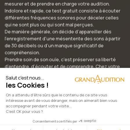
mesurer et de prendre en charge votre audition.
Indolore et rapide, ce test gratuit consiste à écouter
différentes fréquences sonores pour déceler celles
qui ne sont plus ou qui sont mal perçues.
De manière générale, on décide d’appareiller dès
l’enregistrement d'une mésentente des sons à partir
de 30 décibels ou d’un manque significatif de
compréhension.
Prendre soin de son ouïe, c’est préserver sa liberté
d’entendre, d’écouter et de comprendre. Chez votre
audioprothésiste GrandAudition Rambouillet,
Salut c'est nous...
rencontrez notre équipe de spécialistes diplômés,
les Cookies !
testez nos aides auditives innovantes et redécouvrez
un son naturel et limpide en toute discrétion.
On a attendu d'être sûrs que le contenu de ce site vous
intéresse avant de vous déranger, mais on aimerait bien vous
accompagner pendant votre visite...
C'est OK pour vous ?
2022 © GrandAudition | Tous droits réservés
Consentements certifiés par
Politique des données
Mentions légales