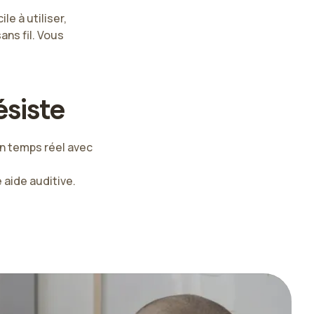
e à utiliser,
ans fil. Vous
ésiste
en temps réel avec
aide auditive.