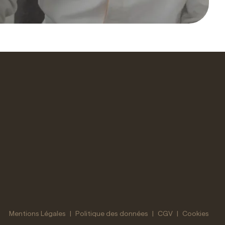
s réglementations. Personnalisez vos préférences pour contrôler
Mentions Légales
|
Politique des données
|
CGV
|
Cookies