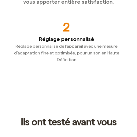
vous apporter entière satisfaction.
2
Réglage personnalisé
Réglage personnalisé de l’appareil avec une mesure
Une
 à
d’adaptation fine et optimisée, pour un son en Haute
no
Définition
Slide 2 of 5.
Ils ont testé avant vous