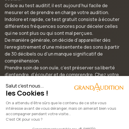
Grâce au test auditif, il est aujourd’hui facile de
mesurer et de prendre en charge votre audition.
Indolore et rapide, ce test gratuit consiste à écouter
différentes fréquences sonores pour déceler celles
qui ne sont plus ou qui sont mal perçues.
De manière générale, on décide d’appareiller dès
l’enregistrement d'une mésentente des sons à partir
de 30 décibels ou d’un manque significatif de
compréhension.
Prendre soin de son ouïe, c’est préserver sa liberté
d’entendre, d’écouter et de comprendre. Chez votre
audioprothésiste GrandAudition, rencontrez notre
Salut c'est nous...
équipe de spécialistes diplômés, testez nos aides
les Cookies !
auditives innovantes et redécouvrez un son naturel et
limpide en toute discrétion.
On a attendu d'être sûrs que le contenu de ce site vous
intéresse avant de vous déranger, mais on aimerait bien vous
accompagner pendant votre visite...
C'est OK pour vous ?
2022 © GrandAudition | Tous droits réservés
Consentements certifiés par