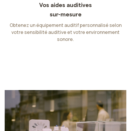
Vos aides auditives
P
sur-mesure
ie
Obtenez un équipement auditif personnalisé selon
votre sensibilité auditive et votre environnement
sonore.
Slide 2 of 4.