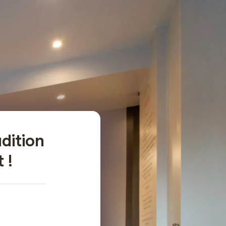
dition
 !