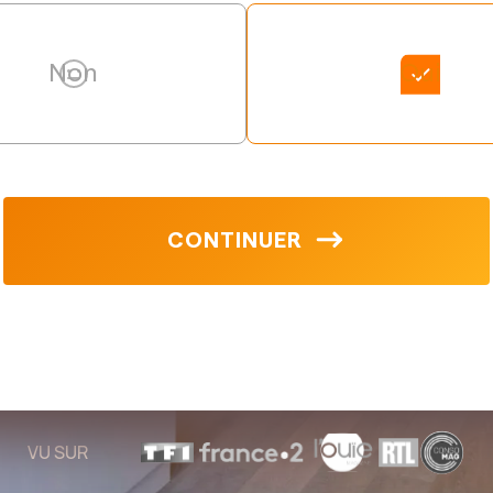
Non
Oui
CONTINUER
VU SUR