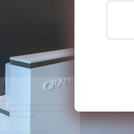
Salut c'est nous...
les Cookies !
On a attendu d'être sûrs que le contenu de ce site vous
intéresse avant de vous déranger, mais on aimerait bien
vous accompagner pendant votre visite...
C'est OK pour vous ?
Consentements certifiés par