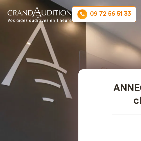
09 72 56 51 33
ANNEC
c